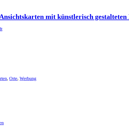
 Ansichtskarten mit künstlerisch gestalteten
dt
rten
,
Orte
,
Werbung
en