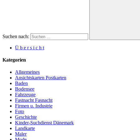
Suchen nach:
Ü b e r s i c h t
Kategorien
Allgemeines
Ansichtskarten Postkarten
Baden
Bodensee
Fahrzeuge
Fastnacht Fasnacht
Firmen u. Industrie
Foto
Geschichte
Kinder-Suchdienst Dänemark
Landkarte
Maler
Mode