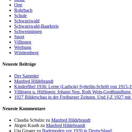
Orte
Rohrbach
Schule
Schwarzwald
Schwarzwald-Baarkreis
Schwenningen
Sport
Villingen
Werbung
Württemberg
Neueste Beiträge
Der Sammler
Manfred Hildebrandt
Kinderfibel 1936: Lerne (Ludwig) Sytterlin-Schrift von 1915-
Villingen u. Hüfingen: Johann Nep. Roth Wein-Großhandlung
1927 Bilderschau in der Freiburger Zeitung. Und J-Z 1927 mit 
Neueste Kommentare
Claudia Schulze
zu
Manfred Hildebrandt
Jürgen Kauth
zu
Manfred Hildebrandt
Uta Groger
zu
Bademoden vor 1920 in Deutschland.