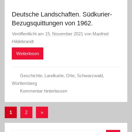
Deutsche Landschaften. Südkurier-
Bezugsquittungen von 1962.
Veröffentlicht am
15. November 2021
von
Manfred
Hildebrandt
Weiterlesen
Geschichte
,
Landkarte
,
Orte
,
Schwarzwald
,
Württemberg
Kommentar hinterlassen
Beitragsnavigation
Nächste
1
2
»
Beiträge