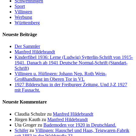
Schwenningen
Sport
Villingen
Werbung
Württemberg
Neueste Beiträge
Der Sammler
Manfred Hildebrandt
Kinderfibel 1936: Lerne (Ludwig) Sytterlin-Schrift von 1915-
1941. Danach ab 1941 Deutsche Normal-Schrift (Standart-
Schrift)
Villingen u. Hüfingen: Johann Nep. Roth Wein-
Großhandlung im Oberen Tor in VL
1927 Bilderschau in der Freiburger Zeitung. Und J-Z 1927
mit Fasnacht.
Neueste Kommentare
Claudia Schulze
zu
Manfred Hildebrandt
Jürgen Kauth
zu
Manfred Hildebrandt
Uta Groger
zu
Bademoden vor 1920 in Deutschland.
Schifer
zu
Villingen: Hauschel und Haas, Teigwaren-Fabrik
seit 1883 in der Waldstraße 33.