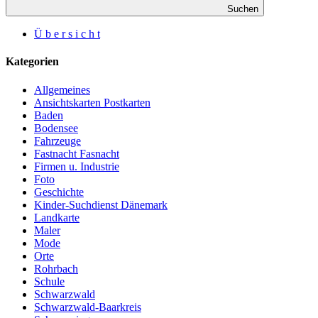
Suchen
Ü b e r s i c h t
Kategorien
Allgemeines
Ansichtskarten Postkarten
Baden
Bodensee
Fahrzeuge
Fastnacht Fasnacht
Firmen u. Industrie
Foto
Geschichte
Kinder-Suchdienst Dänemark
Landkarte
Maler
Mode
Orte
Rohrbach
Schule
Schwarzwald
Schwarzwald-Baarkreis