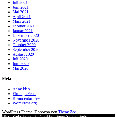
Juli 2021
Juni 2021
Mai 2021
April 2021
März 2021
Februar 2021
Januar 2021
Dezember 2020
November 2020
Oktober 2020
September 2020
August 2020
Juli 2020
Juni 2020
Mai 2020
Meta
Anmelden
Eintrags-Feed
Kommentar-Feed
WordPress.org
WordPress Theme: Donovan von
ThemeZee
.
Diese Website benutzt Cookies. Wenn Sie die Website weiter