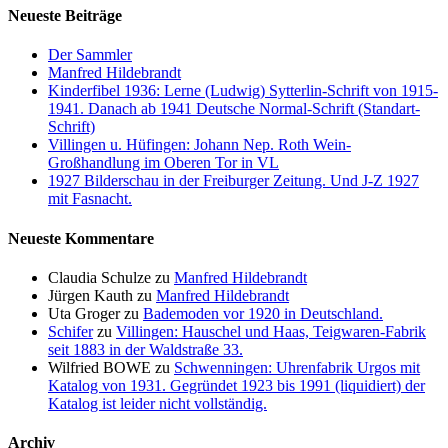
Neueste Beiträge
Der Sammler
Manfred Hildebrandt
Kinderfibel 1936: Lerne (Ludwig) Sytterlin-Schrift von 1915-
1941. Danach ab 1941 Deutsche Normal-Schrift (Standart-
Schrift)
Villingen u. Hüfingen: Johann Nep. Roth Wein-
Großhandlung im Oberen Tor in VL
1927 Bilderschau in der Freiburger Zeitung. Und J-Z 1927
mit Fasnacht.
Neueste Kommentare
Claudia Schulze
zu
Manfred Hildebrandt
Jürgen Kauth
zu
Manfred Hildebrandt
Uta Groger
zu
Bademoden vor 1920 in Deutschland.
Schifer
zu
Villingen: Hauschel und Haas, Teigwaren-Fabrik
seit 1883 in der Waldstraße 33.
Wilfried BOWE
zu
Schwenningen: Uhrenfabrik Urgos mit
Katalog von 1931. Gegründet 1923 bis 1991 (liquidiert) der
Katalog ist leider nicht vollständig.
Archiv