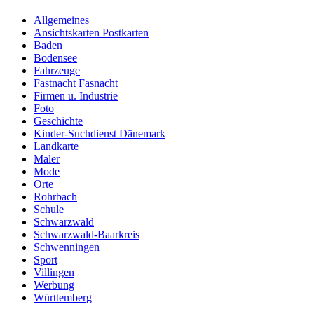
Allgemeines
Ansichtskarten Postkarten
Baden
Bodensee
Fahrzeuge
Fastnacht Fasnacht
Firmen u. Industrie
Foto
Geschichte
Kinder-Suchdienst Dänemark
Landkarte
Maler
Mode
Orte
Rohrbach
Schule
Schwarzwald
Schwarzwald-Baarkreis
Schwenningen
Sport
Villingen
Werbung
Württemberg