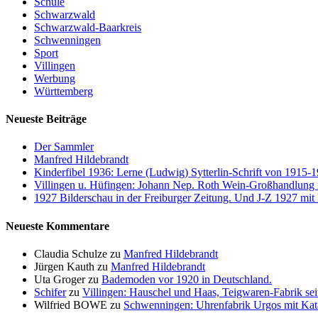
Schule
Schwarzwald
Schwarzwald-Baarkreis
Schwenningen
Sport
Villingen
Werbung
Württemberg
Neueste Beiträge
Der Sammler
Manfred Hildebrandt
Kinderfibel 1936: Lerne (Ludwig) Sytterlin-Schrift von 1915-
Villingen u. Hüfingen: Johann Nep. Roth Wein-Großhandlung
1927 Bilderschau in der Freiburger Zeitung. Und J-Z 1927 mit 
Neueste Kommentare
Claudia Schulze
zu
Manfred Hildebrandt
Jürgen Kauth
zu
Manfred Hildebrandt
Uta Groger
zu
Bademoden vor 1920 in Deutschland.
Schifer
zu
Villingen: Hauschel und Haas, Teigwaren-Fabrik sei
Wilfried BOWE
zu
Schwenningen: Uhrenfabrik Urgos mit Katalo