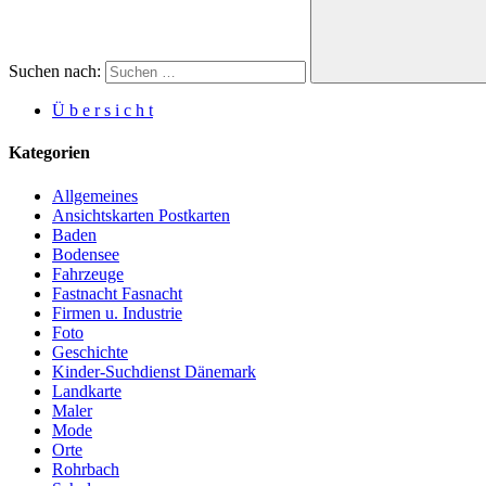
Suchen nach:
Ü b e r s i c h t
Kategorien
Allgemeines
Ansichtskarten Postkarten
Baden
Bodensee
Fahrzeuge
Fastnacht Fasnacht
Firmen u. Industrie
Foto
Geschichte
Kinder-Suchdienst Dänemark
Landkarte
Maler
Mode
Orte
Rohrbach