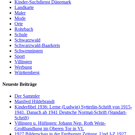
Kinder-Suchdienst Dänemark
Landkarte
Maler
Mode
Orte
Rohrbach
Schule
Schwarzwald
Schwarzwald-Baarkreis
Schwenningen
Sport
Villingen
Werbung
Württemberg
Neueste Beiträge
Der Sammler
Manfred Hildebrandt
Kinderfibel 1936: Lerne (Ludwig) Sytterlin-Schrift von 1915-
1941. Danach ab 1941 Deutsche Normal-Schrift (Standart-
Schrift)
Villingen u. Hüfingen: Johann Nep. Roth Wein-
Großhandlung im Oberen Tor in VL
1927 Bilderschau in der Freiburger Zeitung. Und J-Z 1927