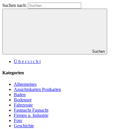
Suchen nach:
Suchen
Ü b e r s i c h t
Kategorien
Allgemeines
Ansichtskarten Postkarten
Baden
Bodensee
Fahrzeuge
Fastnacht Fasnacht
Firmen u. Industrie
Foto
Geschichte