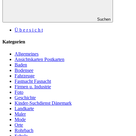
Suchen
Ü b e r s i c h t
Kategorien
Allgemeines
Ansichtskarten Postkarten
Baden
Bodensee
Fahrzeuge
Fastnacht Fasnacht
Firmen u. Industrie
Foto
Geschichte
Kinder-Suchdienst Dänemark
Landkarte
Maler
Mode
Orte
Rohrbach
Schule