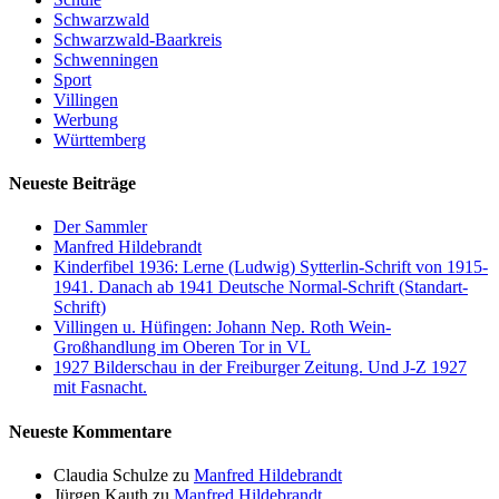
Schwarzwald
Schwarzwald-Baarkreis
Schwenningen
Sport
Villingen
Werbung
Württemberg
Neueste Beiträge
Der Sammler
Manfred Hildebrandt
Kinderfibel 1936: Lerne (Ludwig) Sytterlin-Schrift von 1915-
1941. Danach ab 1941 Deutsche Normal-Schrift (Standart-
Schrift)
Villingen u. Hüfingen: Johann Nep. Roth Wein-
Großhandlung im Oberen Tor in VL
1927 Bilderschau in der Freiburger Zeitung. Und J-Z 1927
mit Fasnacht.
Neueste Kommentare
Claudia Schulze
zu
Manfred Hildebrandt
Jürgen Kauth
zu
Manfred Hildebrandt