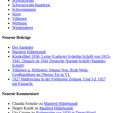
Schwarzwald
Schwarzwald-Baarkreis
Schwenningen
Sport
Villingen
Werbung
Württemberg
Neueste Beiträge
Der Sammler
Manfred Hildebrandt
Kinderfibel 1936: Lerne (Ludwig) Sytterlin-Schrift von 1915-
1941. Danach ab 1941 Deutsche Normal-Schrift (Standart-
Schrift)
Villingen u. Hüfingen: Johann Nep. Roth Wein-
Großhandlung im Oberen Tor in VL
1927 Bilderschau in der Freiburger Zeitung. Und J-Z 1927
mit Fasnacht.
Neueste Kommentare
Claudia Schulze
zu
Manfred Hildebrandt
Jürgen Kauth
zu
Manfred Hildebrandt
Uta Groger
zu
Bademoden vor 1920 in Deutschland.