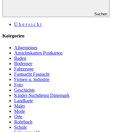
Suchen
Ü b e r s i c h t
Kategorien
Allgemeines
Ansichtskarten Postkarten
Baden
Bodensee
Fahrzeuge
Fastnacht Fasnacht
Firmen u. Industrie
Foto
Geschichte
Kinder-Suchdienst Dänemark
Landkarte
Maler
Mode
Orte
Rohrbach
Schule