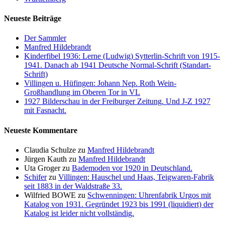
Neueste Beiträge
Der Sammler
Manfred Hildebrandt
Kinderfibel 1936: Lerne (Ludwig) Sytterlin-Schrift von 1915-
1941. Danach ab 1941 Deutsche Normal-Schrift (Standart-
Schrift)
Villingen u. Hüfingen: Johann Nep. Roth Wein-
Großhandlung im Oberen Tor in VL
1927 Bilderschau in der Freiburger Zeitung. Und J-Z 1927
mit Fasnacht.
Neueste Kommentare
Claudia Schulze
zu
Manfred Hildebrandt
Jürgen Kauth
zu
Manfred Hildebrandt
Uta Groger
zu
Bademoden vor 1920 in Deutschland.
Schifer
zu
Villingen: Hauschel und Haas, Teigwaren-Fabrik
seit 1883 in der Waldstraße 33.
Wilfried BOWE
zu
Schwenningen: Uhrenfabrik Urgos mit
Katalog von 1931. Gegründet 1923 bis 1991 (liquidiert) der
Katalog ist leider nicht vollständig.